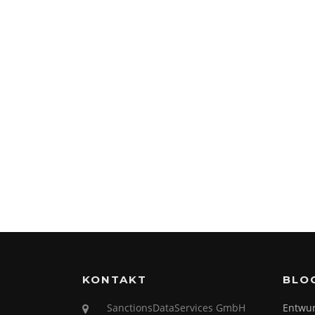
KONTAKT
BLO
SanctionsDataServices GmbH
Entwur