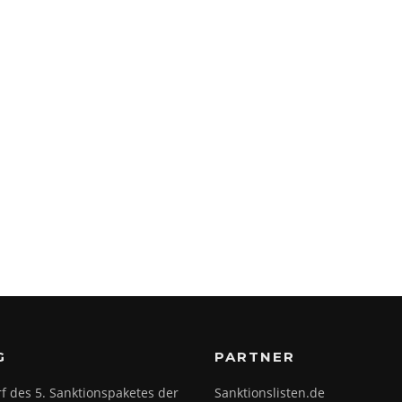
G
PARTNER
f des 5. Sanktionspaketes der
Sanktionslisten.de