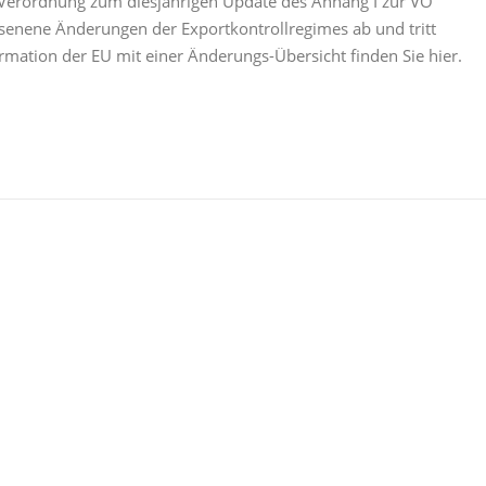
 Verordnung zum diesjährigen Update des Anhang I zur VO
ssenene Änderungen der Exportkontrollregimes ab und tritt
ormation der EU mit einer Änderungs-Übersicht finden Sie hier.