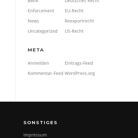
BAFA
Deutsches Recht
Enforcement
EU-Recht
News
Reexportrecht
Uncategorized
US-Recht
META
Anmelden
Eintrags-Feed
Kommentar-Feed
WordPress.org
SONSTIGES
Impressum