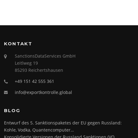
KONTAKT
SanctionsDataServices GmbH
Leitlweg 19
85293 Reichertshausen
+49 151 42 555 361
info@exportkontrolle.global
BLOG
Entwurf des 5. Sanktionspaketes der EU gegen Russland:
Kohle, Vodka, Quantencomputer…
Konsolidierte Versionen der Russland Sanktionen (VO