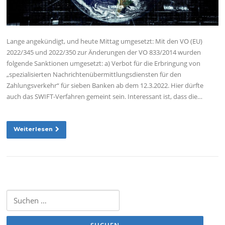
Lange angekündigt, und heute Mittag umgesetzt: Mit den VO (EU)
2022/345 und 2022/350 zur Änderungen der VO 833/2014 wurden
folgende Sanktionen umgesetzt: a) Verbot für die Erbringung von
„spezialisierten Nachrichtenübermittlungsdiensten für den
Zahlungsverkehr“ für sieben Banken ab dem 12.3.2022. Hier dürfte
auch das SWIFT-Verfahren gemeint sein. Interessant ist, dass die…
Weiterlesen
Suchen nach: