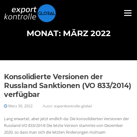
Direkt zum Inhalt
Menü
MONAT: MÄRZ 2022
Konsolidierte Versionen der
Russland Sanktionen (VO 833/2014)
verfügbar
März 30, 2022
Autor:
exportkontrolle-global
Lang erwartet, aber jetzt endlich da: Die konsolidierten Versionen der
Russland-VO 833/2014! Die letzte Version stammte von Dezember
2020, so dass man sich die letzten Änderungen mühsam