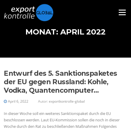
Direkt zum Inhalt
Menü
MONAT: APRIL 2022
Entwurf des 5. Sanktionspaketes
der EU gegen Russland: Kohle,
Vodka, Quantencomputer…
April 6, 2022
Autor:
exportkontrolle-global
In dieser Woche soll ein weiteres Sanktionspaket durch die EU
beschlossen werden. Laut EU-Kommission sollen die noch in dieser
Woche durch den Rat zu beschließenden Maßnahmen Folgendes