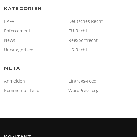
KATEGORIEN
BAFA
Deutsches Recht
Enforcement
EU-Recht
News
Reexportrecht
Uncategorized
US-Recht
META
Anmelden
Eintrags-Feed
Kommentar-Feed
WordPress.org
KONTAKT