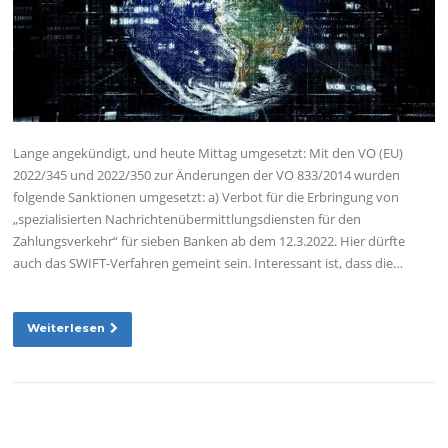
Lange angekündigt, und heute Mittag umgesetzt: Mit den VO (EU)
2022/345 und 2022/350 zur Änderungen der VO 833/2014 wurden
folgende Sanktionen umgesetzt: a) Verbot für die Erbringung von
„spezialisierten Nachrichtenübermittlungsdiensten für den
Zahlungsverkehr“ für sieben Banken ab dem 12.3.2022. Hier dürfte
auch das SWIFT-Verfahren gemeint sein. Interessant ist, dass die…
Weiterlesen