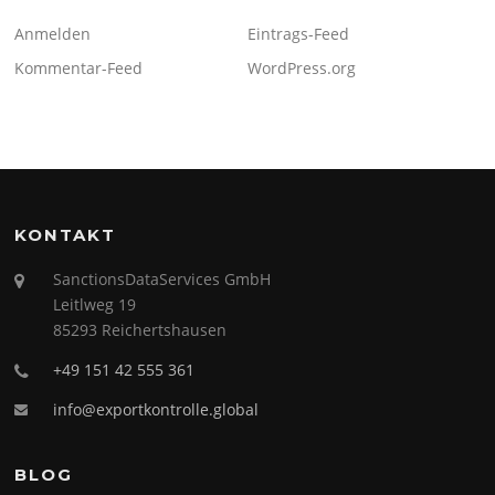
Anmelden
Eintrags-Feed
Kommentar-Feed
WordPress.org
KONTAKT
SanctionsDataServices GmbH
Leitlweg 19
85293 Reichertshausen
+49 151 42 555 361
info@exportkontrolle.global
BLOG