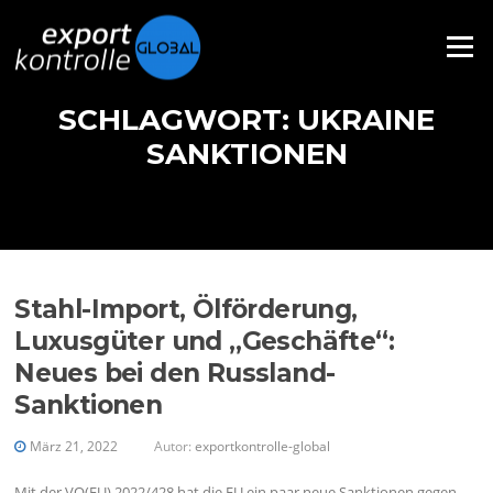
Direkt zum Inhalt
Menü
SCHLAGWORT: UKRAINE
SANKTIONEN
Stahl-Import, Ölförderung,
Luxusgüter und „Geschäfte“:
Neues bei den Russland-
Sanktionen
März 21, 2022
Autor:
exportkontrolle-global
Mit der VO(EU) 2022/428 hat die EU ein paar neue Sanktionen gegen