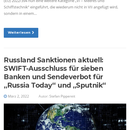
(EU) 2022/394 nun eine weitere Kategorie „VI – Meeres und
Schiffstechnik“ eingeführt, die wiederum nicht in VII angefügt wird,
sondern in einem…
Weiterlesen
Russland Sanktionen aktuell:
SWIFT-Ausschluss für sieben
Banken und Sendeverbot für
„Russia Today“ und „Sputnik“
März 2, 2022
Autor:
Stefan Pippereit