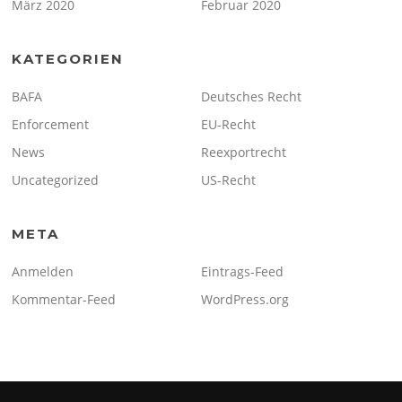
März 2020
Februar 2020
KATEGORIEN
BAFA
Deutsches Recht
Enforcement
EU-Recht
News
Reexportrecht
Uncategorized
US-Recht
META
Anmelden
Eintrags-Feed
Kommentar-Feed
WordPress.org