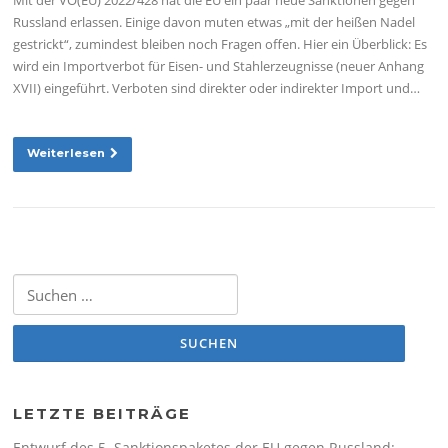
Russland erlassen. Einige davon muten etwas „mit der heißen Nadel
gestrickt“, zumindest bleiben noch Fragen offen. Hier ein Überblick: Es
wird ein Importverbot für Eisen- und Stahlerzeugnisse (neuer Anhang
XVII) eingeführt. Verboten sind direkter oder indirekter Import und…
Weiterlesen
Suchen nach:
LETZTE BEITRÄGE
Entwurf des 5. Sanktionspaketes der EU gegen Russland: