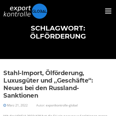
Direkt zum Inhalt
Menü
SCHLAGWORT:
ÖLFÖRDERUNG
Stahl-Import, Ölförderung,
Luxusgüter und „Geschäfte“:
Neues bei den Russland-
Sanktionen
März 21, 2022
Autor:
exportkontrolle-global
Mit der VO(EU) 2022/428 hat die EU ein paar neue Sanktionen gegen