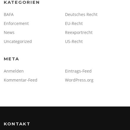
KATEGORIEN
BAFA
Deutsches Recht
Enforcement
EU-Recht
News
Reexportrecht
Uncategorized
US-Recht
META
Anmelden
Eintrags-Feed
Kommentar-Feed
WordPress.org
KONTAKT