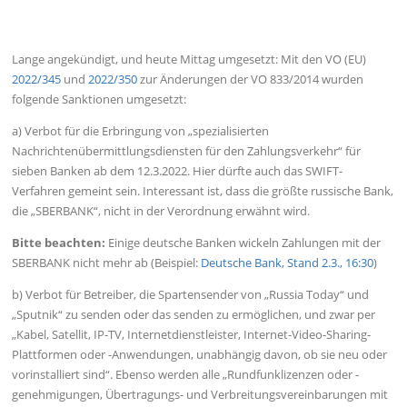
Lange angekündigt, und heute Mittag umgesetzt: Mit den VO (EU)
2022/345
und
2022/350
zur Änderungen der VO 833/2014 wurden
folgende Sanktionen umgesetzt:
a) Verbot für die Erbringung von „spezialisierten
Nachrichtenübermittlungsdiensten für den Zahlungsverkehr“ für
sieben Banken ab dem 12.3.2022. Hier dürfte auch das SWIFT-
Verfahren gemeint sein. Interessant ist, dass die größte russische Bank,
die „SBERBANK“, nicht in der Verordnung erwähnt wird.
Bitte beachten:
Einige deutsche Banken wickeln Zahlungen mit der
SBERBANK nicht mehr ab (Beispiel:
Deutsche Bank, Stand 2.3., 16:30
)
b) Verbot für Betreiber, die Spartensender von „Russia Today“ und
„Sputnik“ zu senden oder das senden zu ermöglichen, und zwar per
„Kabel, Satellit, IP-TV, Internetdienstleister, Internet-Video-Sharing-
Plattformen oder -Anwendungen, unabhängig davon, ob sie neu oder
vorinstalliert sind“. Ebenso werden alle „Rundfunklizenzen oder -
genehmigungen, Übertragungs- und Verbreitungsvereinbarungen mit