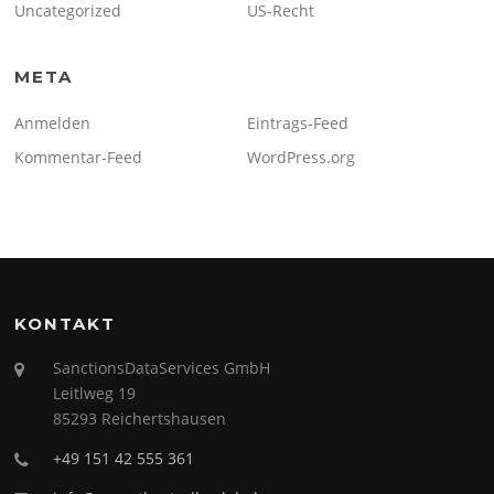
Uncategorized
US-Recht
META
Anmelden
Eintrags-Feed
Kommentar-Feed
WordPress.org
KONTAKT
SanctionsDataServices GmbH
Leitlweg 19
85293 Reichertshausen
+49 151 42 555 361