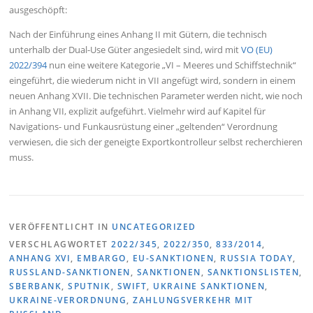
ausgeschöpft:
Nach der Einführung eines Anhang II mit Gütern, die technisch
unterhalb der Dual-Use Güter angesiedelt sind, wird mit
VO (EU)
2022/394
nun eine weitere Kategorie „VI – Meeres und Schiffstechnik“
eingeführt, die wiederum nicht in VII angefügt wird, sondern in einem
neuen Anhang XVII. Die technischen Parameter werden nicht, wie noch
in Anhang VII, explizit aufgeführt. Vielmehr wird auf Kapitel für
Navigations- und Funkausrüstung einer „geltenden“ Verordnung
verwiesen, die sich der geneigte Exportkontrolleur selbst recherchieren
muss.
VERÖFFENTLICHT IN
UNCATEGORIZED
VERSCHLAGWORTET
2022/345
,
2022/350
,
833/2014
,
ANHANG XVI
,
EMBARGO
,
EU-SANKTIONEN
,
RUSSIA TODAY
,
RUSSLAND-SANKTIONEN
,
SANKTIONEN
,
SANKTIONSLISTEN
,
SBERBANK
,
SPUTNIK
,
SWIFT
,
UKRAINE SANKTIONEN
,
UKRAINE-VERORDNUNG
,
ZAHLUNGSVERKEHR MIT