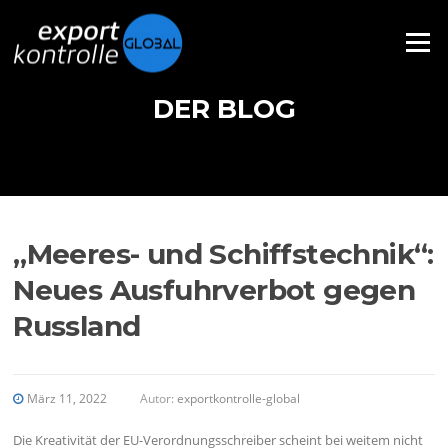
Direkt zum Inhalt
Menü
DER BLOG
„Meeres- und Schiffstechnik“:
Neues Ausfuhrverbot gegen
Russland
März 11, 2022
Autor:
exportkontrolle-global
Die Kreativität der EU-Verordnungsschreiber scheint bei weitem nicht